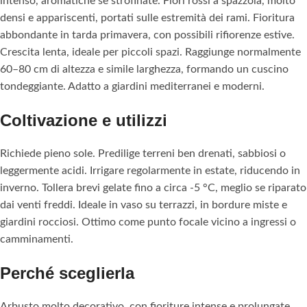
intenso, aromatiche se strofinate. Fiori rossi a spazzola, molto
densi e appariscenti, portati sulle estremità dei rami. Fioritura
abbondante in tarda primavera, con possibili rifiorenze estive.
Crescita lenta, ideale per piccoli spazi. Raggiunge normalmente
60–80 cm di altezza e simile larghezza, formando un cuscino
tondeggiante. Adatto a giardini mediterranei e moderni.
Coltivazione e utilizzi
Richiede pieno sole. Predilige terreni ben drenati, sabbiosi o
leggermente acidi. Irrigare regolarmente in estate, riducendo in
inverno. Tollera brevi gelate fino a circa -5 °C, meglio se riparato
dai venti freddi. Ideale in vaso su terrazzi, in bordure miste e
giardini rocciosi. Ottimo come punto focale vicino a ingressi o
camminamenti.
Perché sceglierla
Arbusto molto decorativo, con fioriture intense e prolungate.