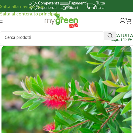
Competenza
Pagamenti
Tutta
Salta alla navigazione
Esperienza
Sicuri
Italia
Salta al contenuto principale
GRATUITA
sopra i 129€