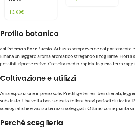
13,00
€
Profilo botanico
callistemon fiore fucsia
. Arbusto sempreverde dal portamento eret
Emana un leggero aroma aromatico sfregando il fogliame. Fiori a spig
possibili riprese estive. Crescita medio‑rapida. In piena terra ragg
Coltivazione e utilizzi
Ama esposizione in pieno sole. Predilige terreni ben drenati, legger
substrato. Una volta ben radicato tollera brevi periodi di siccità. 
scenografiche e vasi su terrazzi soleggiati. Ottimo come pianta si
Perché sceglierla