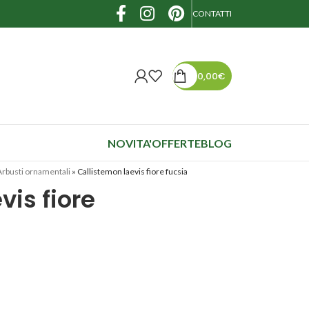
CONTATTI
0,00
€
NOVITA'
OFFERTE
BLOG
Arbusti ornamentali
»
Callistemon laevis fiore fucsia
vis fiore