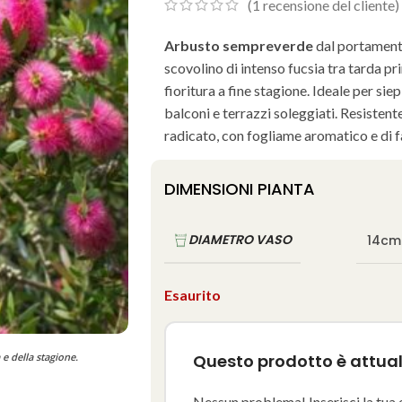
(
1
recensione del cliente)
Arbusto sempreverde
dal portamento
scovolino di intenso fucsia tra tarda p
fioritura a fine stagione. Ideale per sie
balconi e terrazzi soleggiati. Resistente
radicato, con fogliame aromatico e di 
DIMENSIONI PIANTA
DIAMETRO VASO
14cm
Esaurito
 e della stagione.
Questo prodotto è attua
Nessun problema! Inserisci la tua 