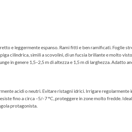
to e leggermente espanso. Rami fitti e ben ramificati. Foglie stret
a cilindrica, simili a scovolini, di un fucsia brillante e molto vis
iunge in genere 1,5–2,5 m di altezza e 1,5 m di larghezza. Adatto an
mente acidi o neutri. Evitare ristagni idrici. Irrigare regolarmente 
Resiste fino a circa –5/–7 °C, proteggere in zone molto fredde. Idea
ngola protagonista.