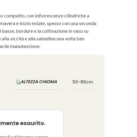
 compatto, con infiorescenze cilindriche a
rimavera e inizio estate, spesso con una seconda
pi basse, bordure e la coltivazione in vaso su
 alla siccità e alla salsedine una volta ben
facile manutenzione.
ALTEZZA CHIOMA
50-80cm
lmente esaurito.
email e ti faremo sapere