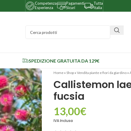
Competenza
Pagamenti
Tutta
Esperienza
Sicuri
Italia
SPEDIZIONE GRATUITA DA 129€
Home
»
Shop
»
Vendita piante e fiori da giardino
»
Callistemon lae
fucsia
13,00
€
IVA Inclusa