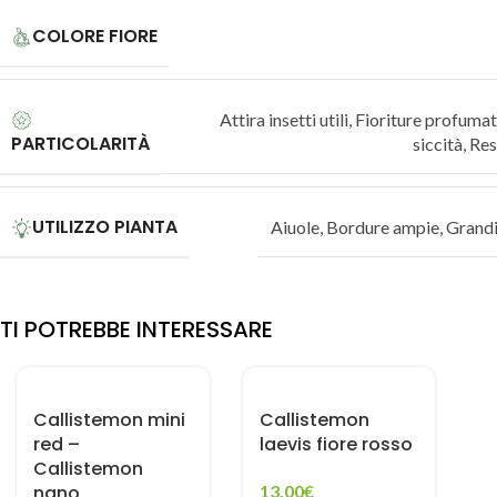
COLORE FIORE
Attira insetti utili
,
Fioriture profuma
PARTICOLARITÀ
siccità
,
Res
UTILIZZO PIANTA
Aiuole
,
Bordure ampie
,
Grandi
TI POTREBBE INTERESSARE
Callistemon mini
Callistemon
red –
laevis fiore rosso
Callistemon
nano
13,00
€