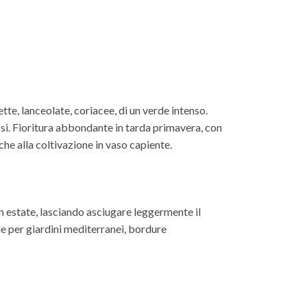
te, lanceolate, coriacee, di un verde intenso.
tosi. Fioritura abbondante in tarda primavera, con
che alla coltivazione in vaso capiente.
in estate, lasciando asciugare leggermente il
le per giardini mediterranei, bordure