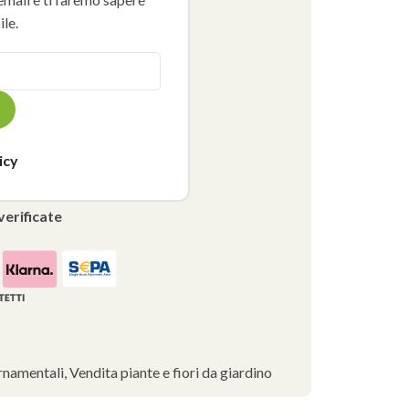
le.
icy
verificate
rnamentali
,
Vendita piante e fiori da giardino