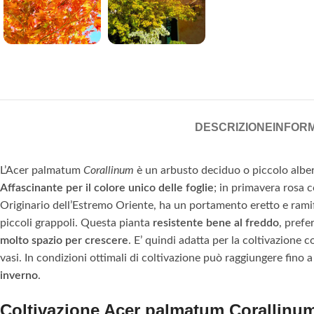
DESCRIZIONE
INFORM
L’Acer palmatum
Corallinum
è un arbusto deciduo o piccolo alber
Affascinante per il colore unico delle foglie
; in primavera rosa c
Originario dell’Estremo Oriente, ha un portamento eretto e ramific
piccoli grappoli. Questa pianta
resistente bene al freddo
, prefe
molto spazio per crescere
. E’ quindi adatta per la coltivazione 
vasi. In condizioni ottimali di coltivazione può raggiungere fino a
inverno
.
Coltivazione Acer palmatum Corallinu