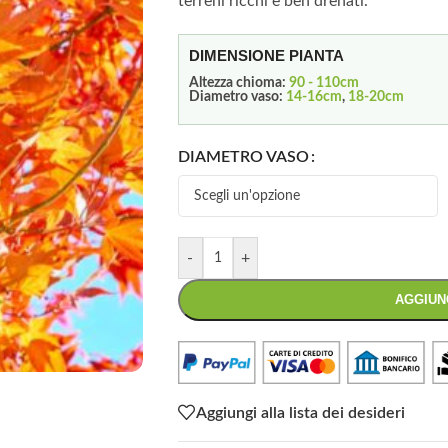
terreni ricchi e ben drenati.
DIMENSIONE PIANTA
Altezza chioma:
90 - 110cm
Diametro vaso:
14-16cm
,
18-20cm
DIAMETRO VASO
-
+
AGGIUN
Aggiungi alla lista dei desideri