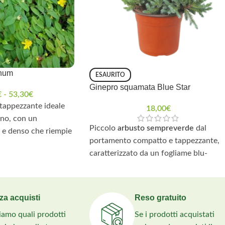
inum
ESAURITO
Ginepro squamata Blue Star
€
-
53,30
€
 tappezzante ideale
18,00
€
eno, con un
Piccolo
arbusto sempreverde
dal
e denso che riempie
portamento compatto e tappezzante,
dine.
caratterizzato da un fogliame blu-
lari
: I grandi fiori
argenteo molto decorativo. Ideale per
on stami prominenti
roccaglie, bordure e
coltivazione in
ione, creando un
vaso
, dona un contrasto cromatico
za acquisti
Reso gratuito
aordinario nei
unico in ogni giardino. Perfetto per chi
liamo quali prodotti
Se i prodotti acquistati
cerca una pianta resistente,