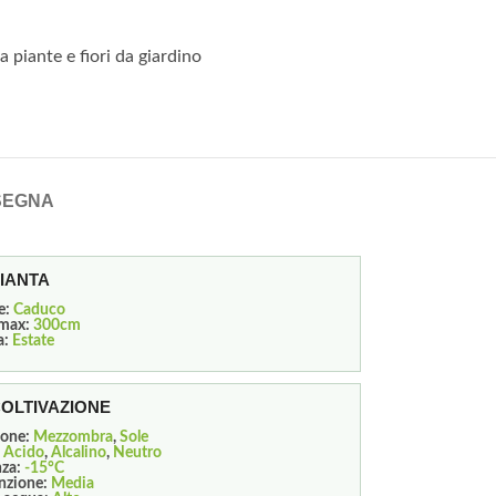
a piante e fiori da giardino
SEGNA
PIANTA
e:
Caduco
 max:
300cm
a:
Estate
COLTIVAZIONE
ione:
Mezzombra
,
Sole
:
Acido
,
Alcalino
,
Neutro
nza:
-15°C
nzione:
Media