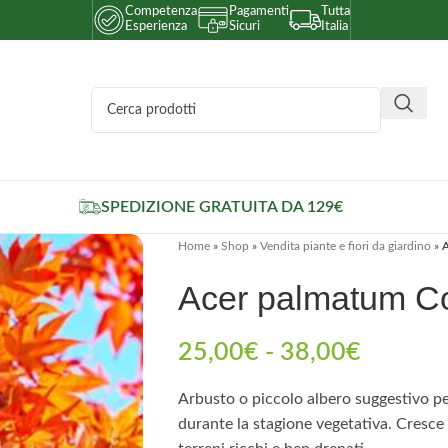
Competenza
Pagamenti
Tutta
Esperienza
Sicuri
Italia
SPEDIZIONE GRATUITA DA 129€
Home
»
Shop
»
Vendita piante e fiori da giardino
»
A
Acer palmatum Co
25,00
€
-
38,00
€
Arbusto o piccolo albero suggestivo pe
durante la stagione vegetativa. Cresce 