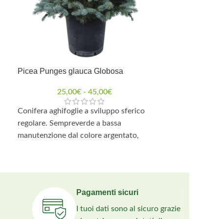
Picea Punges glauca Globosa
ESAURITO
Thuja occident
25,00
€
-
45,00
€
Conifera aghifoglie a sviluppo sferico
regolare. Sempreverde a bassa
Thuja occident
manutenzione dal colore argentato,
conifera semp
cresce molto lentamente.
stretto e colonn
compatte e sch
ridotti. Il fogl
mantiene colore
Pagamenti sicuri
pochissima man
I tuoi dati sono al sicuro grazie
giardini, viali 