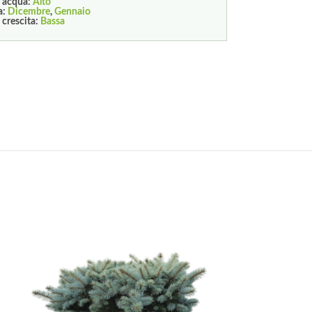
 acqua:
Alto
a:
Dicembre
,
Gennaio
 crescita:
Bassa