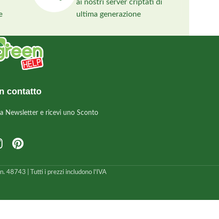
ai nostri server criptati di
grazie alla sua 
e
ultima generazione
n contatto
alla Newsletter e ricevi uno Sconto
 48743 | Tutti i prezzi includono l'IVA