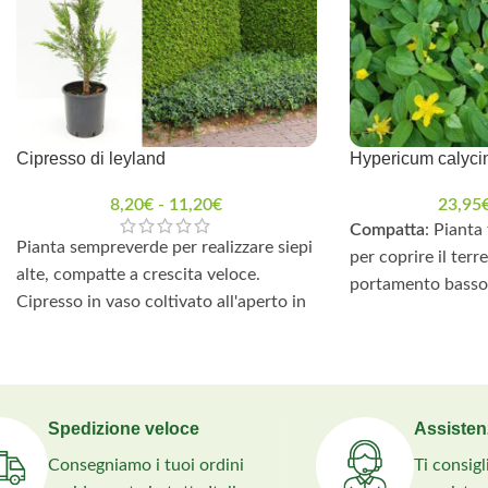
Cipresso di leyland
Hypericum calyc
8,20
€
-
11,20
€
23,95
Compatta
: Pianta
Pianta sempreverde per realizzare siepi
per coprire il terr
alte, compatte a crescita veloce.
portamento basso 
Cipresso in vaso coltivato all'aperto in
ogni spazio con or
Italia.
Fioriture Spettaco
Diametro vaso: 18cm
giallo brillante c
catturano l’attenz
Spedizione veloce
Assisten
impatto visivo str
giardini.
Consegniamo i tuoi ordini
Ti consig