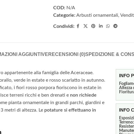
COD:
N/A
Categorie:
Arbusti ornamentali
,
Vendit
Condividi:
AZIONI AGGIUNTIVE
RECENSIONI (0)
SPEDIZIONE & CON
o appartenente alla famiglia delle Aceraceae.
INFO 
orallo, verde in estate e rosso scarlatto in autunno.
Fogliam
ato, i fiori rosso porpora fioriscono in estate in
Altezza
Fioritur
risce terreni ricchi e ben drenati e
non richiede
come pianta ornamentale in grandi parchi, giardini e
INFO 
 3 metri di altezza. Le
potature si effettuano in
Esposiz
Terreno
Resiste
m
Manute