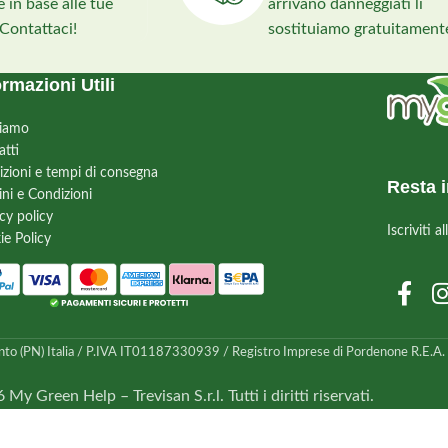
 in base alle tue
arrivano danneggiati li
scenografica e di facilissima gestione.
sta e resistente,
 Contattaci!
sostituiamo gratuitament
e cresce bene in pieno
 perfetta per
iardini rocciosi.
ormazioni Utili
siamo
atti
izioni e tempi di consegna
Resta i
ini e Condizioni
cy policy
Iscriviti 
ie Policy
nto (PN) Italia / P.IVA IT01187330939 / Registro Imprese di Pordenone R.E.A. n.
My Green Help – Trevisan S.r.l. Tutti i diritti riservati.