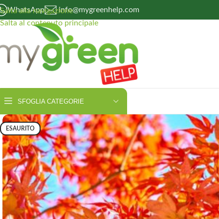
WhatsApp
info@mygreenhelp.com
Salta alla navigazione
Salta al contenuto principale
SFOGLIA CATEGORIE
ESAURITO