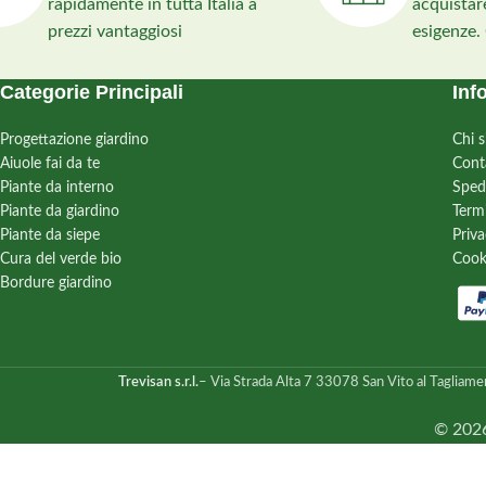
rapidamente in tutta Italia a
acquistare
Adattabilità
: Robu
prezzi vantaggiosi
esigenze.
tollera la siccità 
sole o mezz’ombra,
Categorie Principali
bordure, aiuole e g
Inf
Progettazione giardino
Chi 
Aiuole fai da te
Cont
Piante da interno
Sped
Piante da giardino
Term
Piante da siepe
Priva
Cura del verde bio
Cook
Bordure giardino
Trevisan s.r.l.
– Via Strada Alta 7 33078 San Vito al Tagliame
© 2026 