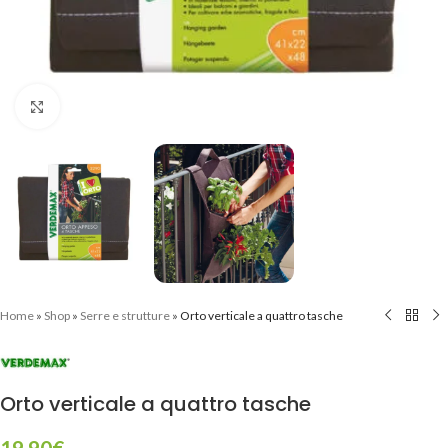
Clicca per ingrandire
Home
»
Shop
»
Serre e strutture
»
Orto verticale a quattro tasche
Orto verticale a quattro tasche
19,90
€