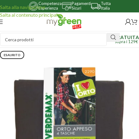
Competenza
Pagamenti
Tutta
Salta alla navigazione
Esperienza
Sicuri
Italia
Salta al contenuto principale
GRATUITA
sopra i 129€
ESAURITO