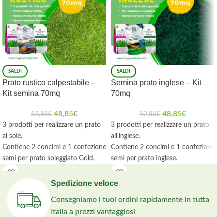
SALDI
SALDI
Prato rustico calpestabile –
Semina prato inglese – Kit
Kit semina 70mq
70mq
48,85
€
48,85
€
52,85
€
52,85
€
3 prodotti per realizzare un prato
3 prodotti per realizzare un prato
al sole.
all'inglese.
Contiene 2 concimi e 1 confezione
Contiene 2 concimi e 1 confezione
semi per prato soleggiato Gold.
semi per prato inglese.
Ideale per coprire un'area di 70mq.
Ideale per coprire un'area di 70mq.
Spedizione veloce
Consegniamo i tuoi ordini rapidamente in tutta
Italia a prezzi vantaggiosi