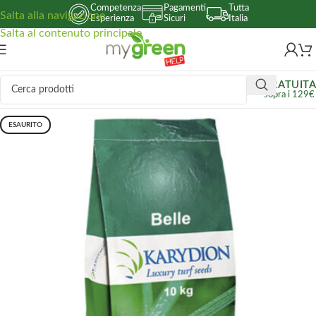
Competenza
Pagamenti
Tutta
Salta alla navigazione
Esperienza
Sicuri
Italia
Salta al contenuto principale
GRATUITA
sopra i 129€
ESAURITO