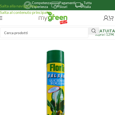
Competenza
Pagamenti
Tutta
Salta alla navigazione
Esperienza
Sicuri
Italia
Salta al contenuto principale
GRATUITA
sopra i 129€