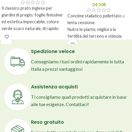
24,50
€
Il classico prato inglese per
giardini di pregio: foglie finissime
Concime stallatico pellettato a
ed estetica impeccabile, colore
lenta cessione.
verde scuro naturale, di rapido
Nutre le piante, migliora la
insediamento ed elevata
fertilità del terreno e stimola
precocità.
l’attività radicale.
Per ogni ordine è possibile
Spedizione veloce
acquistare un solo sacco di
Consegniamo i tuoi ordini rapidamente in tutta
concime stallatico in pellet.
Italia a prezzi vantaggiosi
Se necessiti maggiori quantità
scrivici a
info@mygreenhelp.com
Consentito in agricoltura
Assistenza acquisti
biologica
Ti consigliamo quali prodotti acquistare in base
Sacco da 25 Kg
alle tue esigenze. Contattaci!
Reso gratuito