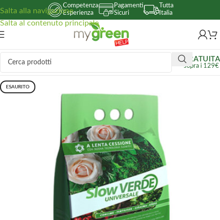
Competenza
Pagamenti
Tutta
Salta alla navigazione
Esperienza
Sicuri
Italia
Salta al contenuto principale
GRATUITA
sopra i 129€
ESAURITO