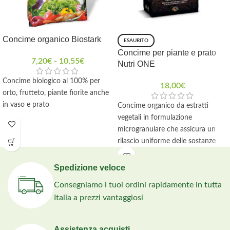
Concime organico Biostark
ESAURITO
Concime per piante e prato
7,20
€
-
10,55
€
Nutri ONE
Concime biologico al 100% per
18,00
€
orto, frutteto, piante fiorite anche
in vaso e prato
Concime organico da estratti
vegetali in formulazione
microgranulare che assicura un
rilascio uniforme delle sostanze
nutritive grazie alla presenza di
granuli piccoli e compatti.
Spedizione veloce
Ideale per la concimazione del
Consegniamo i tuoi ordini rapidamente in tutta
prato e di tutte le piante da
Italia a prezzi vantaggiosi
esterno
Confezione da 4 Kg
Assistenza acquisti