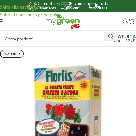
Competenza
Pagamenti
Tutta
Salta alla navigazione
Esperienza
Sicuri
Italia
Salta al contenuto principale
GRATUITA
sopra i 129€
ESAURITO