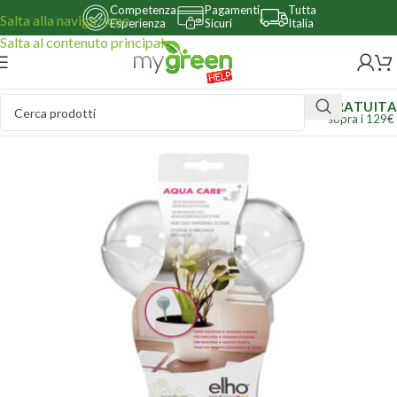
Competenza
Pagamenti
Tutta
Salta alla navigazione
Esperienza
Sicuri
Italia
Salta al contenuto principale
GRATUITA
sopra i 129€