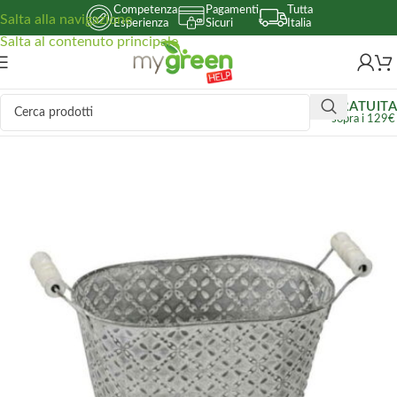
Competenza
Pagamenti
Tutta
Salta alla navigazione
Esperienza
Sicuri
Italia
Salta al contenuto principale
GRATUITA
sopra i 129€