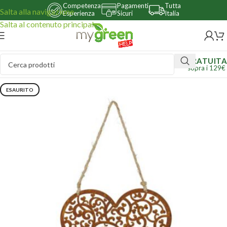
Competenza
Pagamenti
Tutta
Salta alla navigazione
Esperienza
Sicuri
Italia
Salta al contenuto principale
GRATUITA
sopra i 129€
ESAURITO