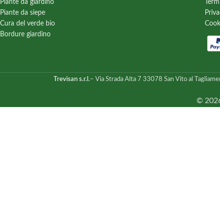
Piante da giardino
Term
Piante da siepe
Priva
Cura del verde bio
Cook
Bordure giardino
Trevisan s.r.l.
– Via Strada Alta 7 33078 San Vito al Tagliame
© 2026 