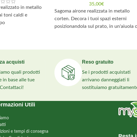
35,00
€
ealizzato in metallo
Sagoma airone realizzata in metallo
i toni caldi e
corten. Decora i tuoi spazi esterni
mpo
posizionandola sul prato, in un'aiuola 
in una fioriera!
za acquisti
Reso gratuito
liamo quali prodotti
Se i prodotti acquistati
 in base alle tue
arrivano danneggiati li
 Contattaci!
sostituiamo gratuitament
ormazioni Utili
siamo
atti
izioni e tempi di consegna
Resta i