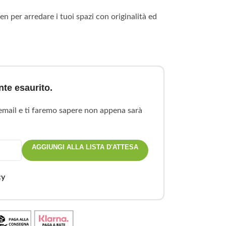
en per arredare i tuoi spazi con originalità ed
te esaurito.
 email e ti faremo sapere non appena sarà
AGGIUNGI ALLA LISTA D'ATTESA
cy