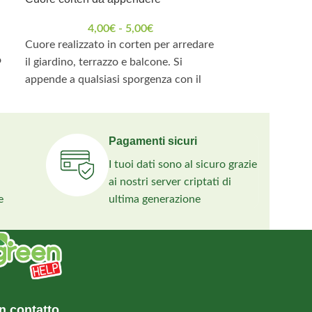
23,
Obelisco realiz
4,00
€
-
5,00
€
corten con dec
Cuore realizzato in corten per arredare
o
direttamente ne
il giardino, terrazzo e balcone. Si
piante rampican
appende a qualsiasi sporgenza con il
estetico maggio
gancio incluso.
di grandezze di
Pagamenti sicuri
I tuoi dati sono al sicuro grazie
ai nostri server criptati di
e
ultima generazione
n contatto