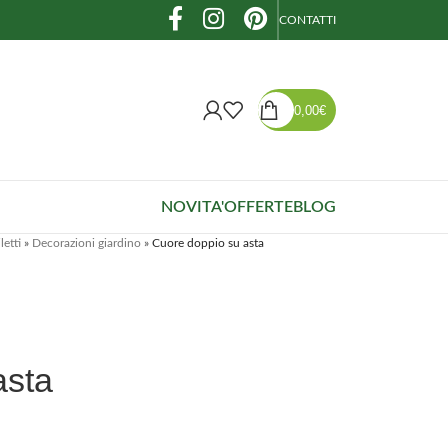
CONTATTI
0,00
€
NOVITA'
OFFERTE
BLOG
letti
»
Decorazioni giardino
»
Cuore doppio su asta
asta