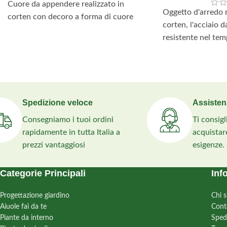
Cuore da appendere realizzato in
Oggetto d'arredo r
corten con decoro a forma di cuore
corten, l'acciaio da
resistente nel te
Spedizione veloce
Assisten
Consegniamo i tuoi ordini
Ti consig
rapidamente in tutta Italia a
acquistare
prezzi vantaggiosi
esigenze.
Categorie Principali
Inf
Progettazione giardino
Chi 
Aiuole fai da te
Cont
Piante da interno
Sped