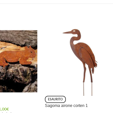
ESAURITO
Sagoma airone corten 1
1,00
€