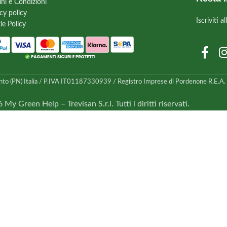
ini e Condizioni
cy policy
Iscriviti 
ie Policy
nto (PN) Italia / P.IVA IT01187330939 / Registro Imprese di Pordenone R.E.A. n.
My Green Help – Trevisan S.r.l. Tutti i diritti riservati.