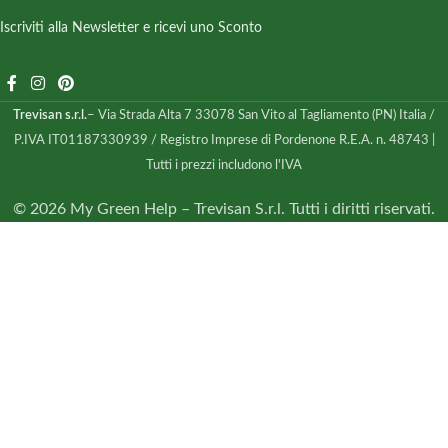
Iscriviti alla Newsletter e ricevi uno Sconto
Trevisan s.r.l.
– Via Strada Alta 7 33078 San Vito al Tagliamento (PN) Italia /
P.IVA IT01187330939 / Registro Imprese di Pordenone R.E.A. n. 48743 |
Tutti i prezzi includono l'IVA
© 2026 My Green Help – Trevisan S.r.l. Tutti i diritti riservati.