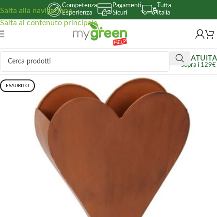
Competenza
Pagamenti
Tutta
Salta alla navigazione
Esperienza
Sicuri
Italia
Salta al contenuto principale
GRATUITA
sopra i 129€
ESAURITO