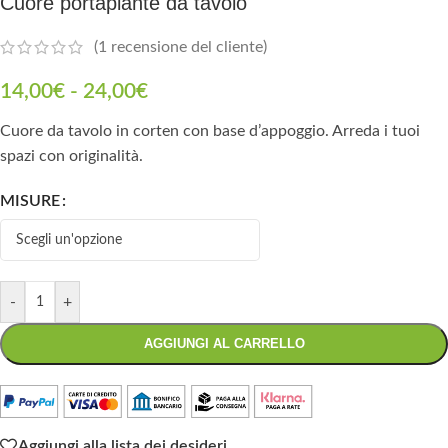
Cuore portapiante da tavolo
(
1
recensione del cliente)
14,00
€
-
24,00
€
Cuore da tavolo in corten con base d’appoggio. Arreda i tuoi
spazi con originalità.
MISURE
-
+
AGGIUNGI AL CARRELLO
Aggiungi alla lista dei desideri