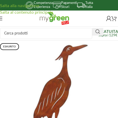
Competenza
Pagamenti
Tutta
Salta alla navigazione
Esperienza
Sicuri
Italia
Salta al contenuto principale
GRATUITA
sopra i 129€
ESAURITO