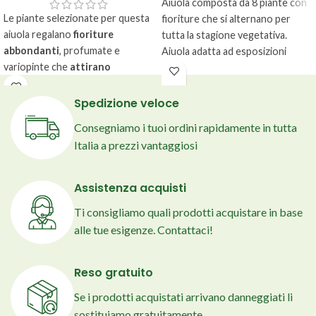
Aiuola composta da 8 piante con
Le piante selezionate per questa
fioriture che si alternano per
aiuola regalano
fioriture
tutta la stagione vegetativa.
abbondanti
, profumate e
Aiuola adatta ad esposizioni
variopinte che
attirano
soleggiate. Ricevi una guida alla
numerose farfalle durante la
realizzazione e il telo pacciamante
primavera e l’estate
, creando un
con picchetti.
Spedizione veloce
insieme che unisce fascino,
Consegniamo i tuoi ordini rapidamente in tutta
colore e biodiversità; la quantità
Italia a prezzi vantaggiosi
fornita è ideale per realizzare
un’aiuola di 3–5 m² in esposizioni
soleggiate.
Assistenza acquisti
Piante abbinate
Ti consigliamo quali prodotti acquistare in base
con cura ed
alle tue esigenze. Contattaci!
esperienza
, pronte
da mettere a dimora
Reso gratuito
Guida pratica
con
progetto di massima
Se i prodotti acquistati arrivano danneggiati li
e distanze d’impianto
sostituiamo gratuitamente