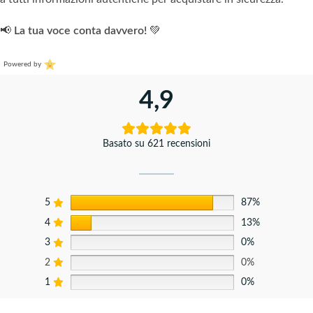
📢
La tua voce conta davvero!
💚
Powered by
4,9
Basato su 621 recensioni
5
87%
4
13%
3
0%
2
0%
1
0%