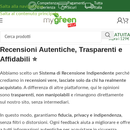
Competenza
Pagamenti
Tutta
Salta alla navigazione
Esperienza
Sicuri
Italia
Salta al contenuto principale
GRATUITA
sopra i 129€
Recensioni Autentiche, Trasparenti e
Affidabili
⭐
Abbiamo scelto un
Sistema di Recensione Indipendente
perché
crediamo in
recensioni vere, lasciate solo da chi ha realmente
acquistato
. A differenza di altre piattaforme, qui le opinioni
sono
trasparenti, non manipolabili
e rimangono direttamente
sul nostro sito, senza intermediari.
In questo modo, garantiamo
fiducia, privacy e indipendenza
,
senza filtri o distorsioni. Ogni feedback aiuta a migliorare e offre
a tutti informazioni autentiche per acquistare in sicurezza.