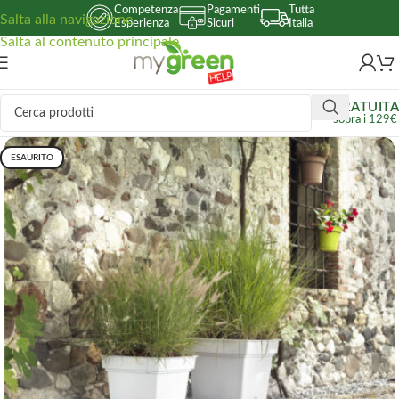
Competenza
Pagamenti
Tutta
Salta alla navigazione
Esperienza
Sicuri
Italia
Salta al contenuto principale
GRATUITA
sopra i 129€
ESAURITO