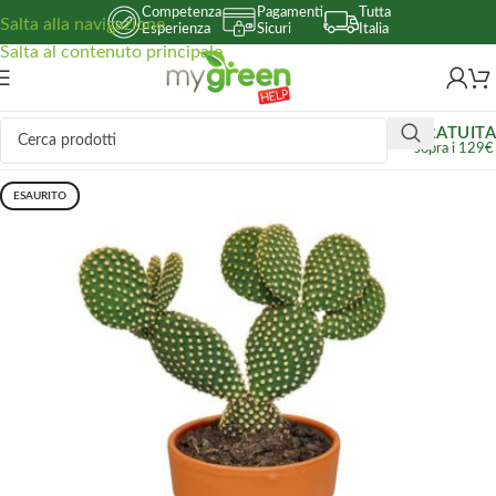
Competenza
Pagamenti
Tutta
Salta alla navigazione
Esperienza
Sicuri
Italia
Salta al contenuto principale
GRATUITA
sopra i 129€
ESAURITO