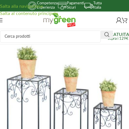
Competenza
Pagamenti
Tutta
Salta alla navigazione
Esperienza
Sicuri
Italia
Salta al contenuto principale
GRATUITA
sopra i 129€