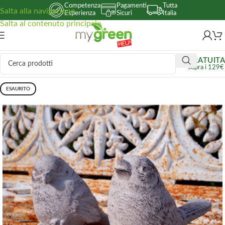
Competenza
Pagamenti
Tutta
Salta alla navigazione
Esperienza
Sicuri
Italia
Salta al contenuto principale
GRATUITA
sopra i 129€
ESAURITO