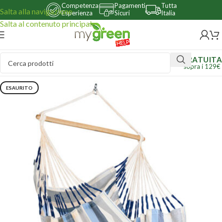
Competenza
Pagamenti
Tutta
Salta alla navigazione
Esperienza
Sicuri
Italia
Salta al contenuto principale
GRATUITA
sopra i 129€
ESAURITO