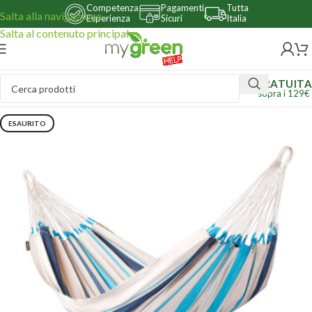
Competenza
Pagamenti
Tutta
Salta alla navigazione
Esperienza
Sicuri
Italia
Salta al contenuto principale
GRATUITA
sopra i 129€
ESAURITO