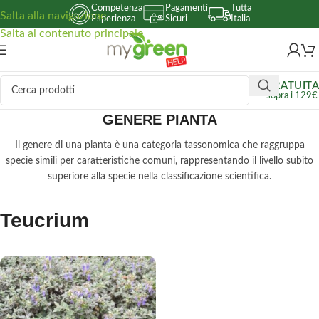
Competenza
Pagamenti
Tutta
Salta alla navigazione
Esperienza
Sicuri
Italia
Salta al contenuto principale
GRATUITA
sopra i 129€
GENERE PIANTA
Il genere di una pianta è una categoria tassonomica che raggruppa
specie simili per caratteristiche comuni, rappresentando il livello subito
superiore alla specie nella classificazione scientifica.
Teucrium