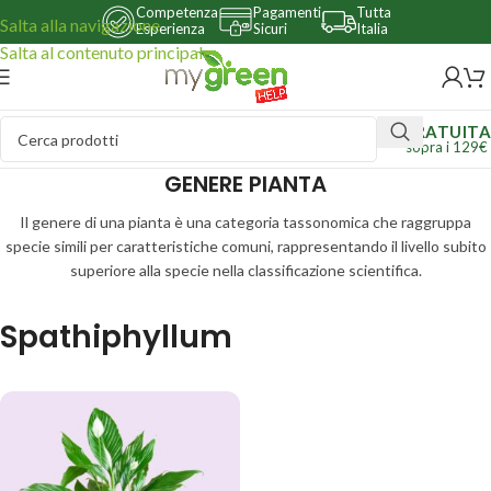
Competenza
Pagamenti
Tutta
Salta alla navigazione
Esperienza
Sicuri
Italia
Salta al contenuto principale
GRATUITA
sopra i 129€
GENERE PIANTA
Il genere di una pianta è una categoria tassonomica che raggruppa
specie simili per caratteristiche comuni, rappresentando il livello subito
superiore alla specie nella classificazione scientifica.
Spathiphyllum