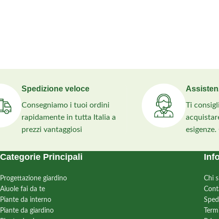
Spedizione veloce
Assisten
Consegniamo i tuoi ordini
Ti consig
rapidamente in tutta Italia a
acquistare
prezzi vantaggiosi
esigenze.
Categorie Principali
Inf
Progettazione giardino
Chi 
Aiuole fai da te
Cont
Piante da interno
Sped
Piante da giardino
Term