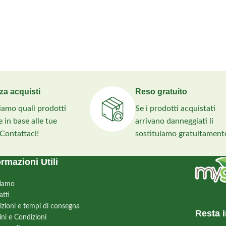
za acquisti
Reso gratuito
liamo quali prodotti
Se i prodotti acquistati
 in base alle tue
arrivano danneggiati li
 Contattaci!
sostituiamo gratuitament
ormazioni Utili
siamo
atti
izioni e tempi di consegna
Resta i
ini e Condizioni