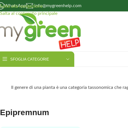
WhatsApp
info@mygreenhelp.com
Salta alla navigazione
Salta al contenuto principale
SFOGLIA CATEGORIE
Il genere di una pianta è una categoria tassonomica che ragg
Epipremnum