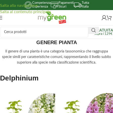
Competenza
Pagamenti
Tutta
Salta alla navigazione
Esperienza
Sicuri
Italia
Salta al contenuto principale
GRATUITA
sopra i 129€
GENERE PIANTA
Il genere di una pianta è una categoria tassonomica che raggruppa
specie simili per caratteristiche comuni, rappresentando il livello subito
superiore alla specie nella classificazione scientifica.
Delphinium